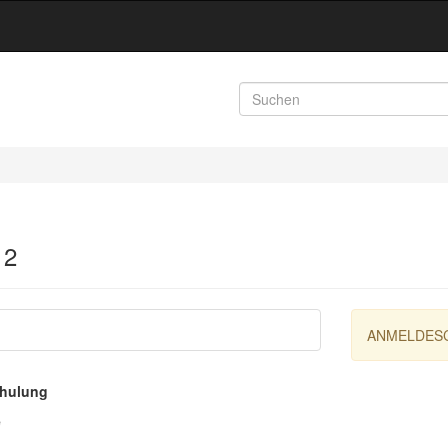
 2
ANMELDES
chulung
e