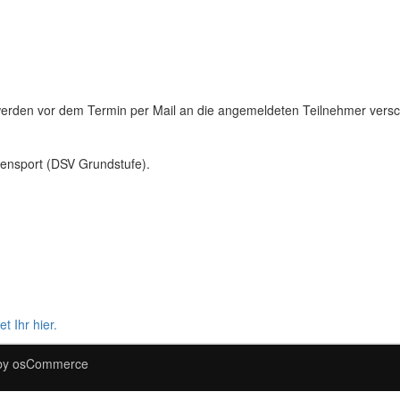
rden vor dem Termin per Mail an die angemeldeten Teilnehmer versch
itensport (DSV Grundstufe).
t Ihr hier.
by
osCommerce