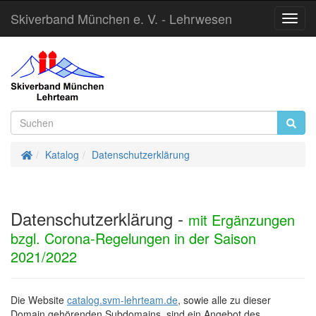
Skiverband München e. V. - Lehrwesen
Toggl
Navig
Startseite
Katalog
Datenschutzerklärung
Datenschutzerklärung -
mit Ergänzungen
bzgl. Corona-Regelungen in der Saison
2021/2022
Die Website
catalog.svm-lehrteam.de
, sowie alle zu dieser
Domain gehörenden Subdomains, sind ein Angebot des