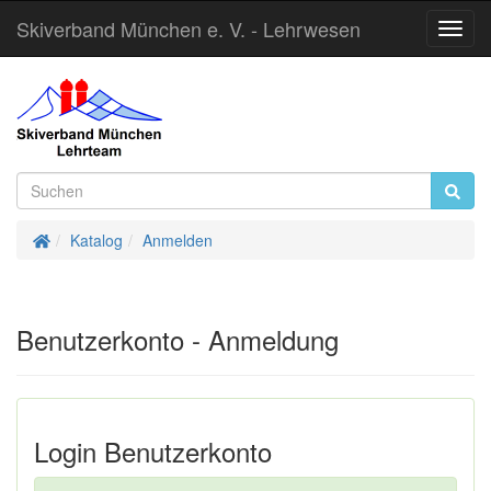
Skiverband München e. V. - Lehrwesen
Toggl
Navig
Startseite
Katalog
Anmelden
Benutzerkonto - Anmeldung
Login Benutzerkonto