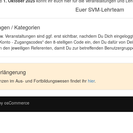
b
1. Oktober 2025
könnt ihr euch hier für die Veranstaltungen und L
Euer SVM-Lehrteam
ngen / Kategorien
. Veranstaltungen sind ggf. erst sichtbar, nachdem Du Dich eingeloggt
in Konto - Zugangscodes" den 8-stelligen Code ein, den Du dafür von 
n den jeweiligen Referenten, damit Du zur betreffenden Benutzergruppe
erlängerung
enzen im Aus- und Fortbildungswesen findet ihr
hier
.
by
osCommerce