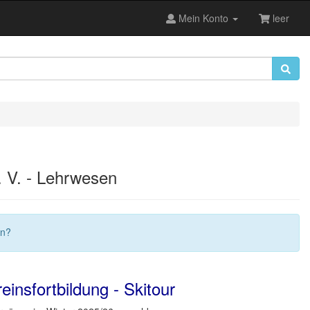
Mein Konto
leer
 V. - Lehrwesen
en?
einsfortbildung - Skitour