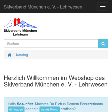
Skiverband München e. V. - Lehrwesen
Toggl
Navig
Startseite
Katalog
Herzlich Willkommen im Webshop des
Skiverband München e. V. - Lehrwesen
Hallo
Besucher
. Möchtes Du Dich in Deinem Benutzerkonto
oder ein
eröffnen?
einloggen
neues Konto