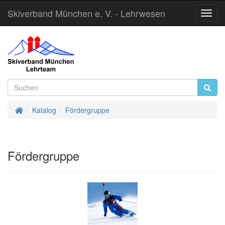
Skiverband München e. V. - Lehrwesen
Toggl
Navig
Startseite
Katalog
Fördergruppe
Fördergruppe