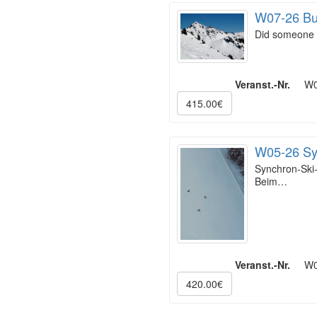
W07-26 Buc
Did someone s
Veranst.-Nr.
W0
415.00€
W05-26 Syn
Synchron-Ski-
Beim…
Veranst.-Nr.
W0
420.00€