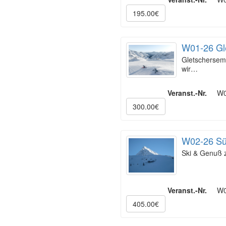
195.00€
W01-26 Gle
Gletschersemi
wir…
Veranst.-Nr.
W0
300.00€
W02-26 Süd
Ski & Genuß z
Veranst.-Nr.
W0
405.00€