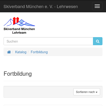
Skiverband München e. V. - Lehrwesen
Toggl
Navig
Startseite
Katalog
Fortbildung
Fortbildung
Sortieren nach